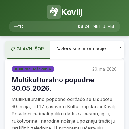
🏘️
Kovilj
--°C
08:24
ЧЕТ 6. АВГ
🔧 Servisne Informacije
📌 In
📋 GLAVNI ŠOR
29. maj 2026.
Kulturna Dešavanja
Multikulturalno popodne
30.05.2026.
Multikulturalno popodne održaće se u subotu,
30. maja, od 17 časova u Kulturnoj stanici Kovilj.
Posetioci će imati priliku da kroz pesmu, igru,
rukotvorine i narodne nošnje upoznaju tradiciju
različitih zajednica. U programu učestvuju