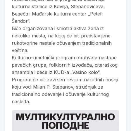
kulturne stanice iz Kovilja, Stepanovićeva,
Begeča i Mađarski kulturni centar „Petefi
Šandor“.
Biće organizovana i smotra aktiva žena iz
nekoliko mesta, na kojoj će biti predstavljene
rukotvorine nastale očuvanjem tradicionalnih
veština.
Kulturno-umetnički program obuhvata nastupe
pevačkih grupa, folklornih izvođača, citeraškog
ansambla i dece iz KUD-a „Vasino kolo“.
Program će biti završen revijom narodnih nošnji
koju vodi Milan P. Stepanov, stručnjak za
tradicionalno odevanje i očuvanje kulturnog
nasleđa.