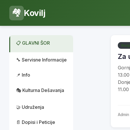
🏘️
Kovilj
📋 GLAVNI ŠOR
Rasp
Za 
🔧 Servisne Informacije
Gornj
📌 Info
13.00
Donje
11.00
🎭 Kulturna Dešavanja
🤝 Udruženja
Admin
📄 Dopisi i Peticije