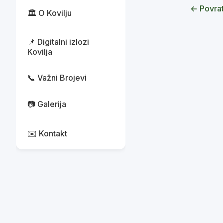
← Povrat
🏛️ O Kovilju
📌 Digitalni izlozi
Kovilja
📞 Važni Brojevi
📷 Galerija
✉️ Kontakt