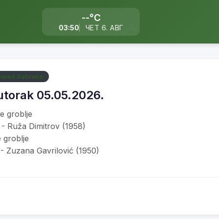
--°C
03:50
ЧЕТ 6. АВГ
ored Sahrana
utorak 05.05.2026.
e groblje
 - Ruža Dimitrov (1958)
 groblje
 - Zuzana Gavrilović (1950)