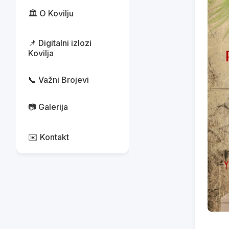
🏛️ O Kovilju
📌 Digitalni izlozi
Kovilja
📞 Važni Brojevi
📷 Galerija
✉️ Kontakt