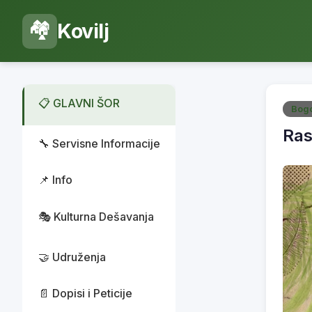
🏘️
Kovilj
📋 GLAVNI ŠOR
Bogo
Ras
🔧 Servisne Informacije
📌 Info
🎭 Kulturna Dešavanja
🤝 Udruženja
📄 Dopisi i Peticije