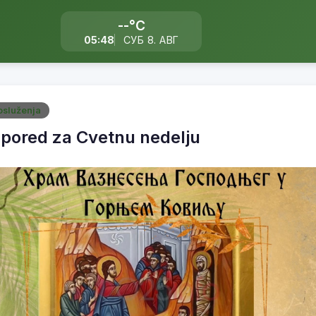
--°C
05:48
СУБ 8. АВГ
služenja
pored za Cvetnu nedelju