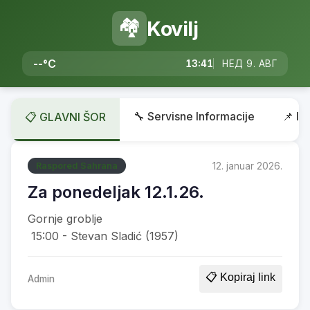
🏘️
Kovilj
--°C
13:41
НЕД 9. АВГ
🔧 Servisne Informacije
📌 In
📋 GLAVNI ŠOR
12. januar 2026.
Raspored Sahrana
Za ponedeljak 12.1.26.
Gornje groblje
15:00 - Stevan Sladić (1957)
📋 Kopiraj link
Admin